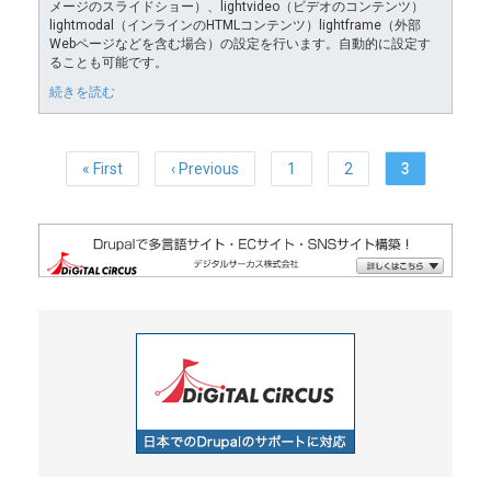
メージのスライドショー）、lightvideo（ビデオのコンテンツ）
lightmodal（インラインのHTMLコンテンツ）lightframe（外部
Webページなどを含む場合）の設定を行います。自動的に設定す
ることも可能です。
続きを読む
Pagination
First
« First
前
‹ Previous
ペ
1
ペ
2
カ
3
page
ペ
ー
ー
レ
ー
ジ
ジ
ン
ジ
ト
ペ
ー
ジ