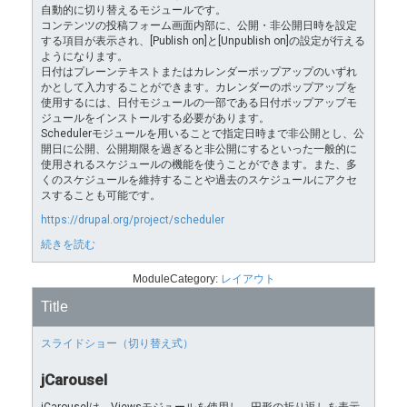
自動的に切り替えるモジュールです。
コンテンツの投稿フォーム画面内部に、公開・非公開日時を設定
する項目が表示され、[Publish on]と[Unpublish on]の設定が行える
ようになります。
日付はプレーンテキストまたはカレンダーポップアップのいずれ
かとして入力することができます。カレンダーのポップアップを
使用するには、日付モジュールの一部である日付ポップアップモ
ジュールをインストールする必要があります。
Schedulerモジュールを用いることで指定日時まで非公開とし、公
開日に公開、公開期限を過ぎると非公開にするといった一般的に
使用されるスケジュールの機能を使うことができます。また、多
くのスケジュールを維持することや過去のスケジュールにアクセ
スすることも可能です。
https://drupal.org/project/scheduler
続きを読む
ModuleCategory:
レイアウト
Title
スライドショー（切り替え式）
jCarousel
jCarouselは、Viewsモジュールを使用し、円形の折り返しを表示