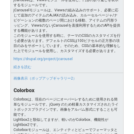
するモジュールです。
jCarouselモジュールは、Viewsの組み込みのサポート、必要に応
じて追加のアイテムのAJAXの読み込み、カルーセルページャ/ナ
ビゲーションの複数のページ間における移動、アイテムの円形ラ
ッピング、ViewsのないjCarouselを直接利用するためのAPIを提供
する機能があります。
このモジュールを使用する時に、テーマのCSSのカスタマイズを行
う必要があります。デフォルトのCSSは100ピクセルの正方形の項
目のみをサポートしています。そのため、CSSの基本的な理解をし
た上でモジュールを使用し、カスタマイズする必要があります。
https://drupal.org/project/jcarousel
続きを読む
画像表示（ポップアップギャラリー2）
Colorbox
Colorboxは、現在のページにオーバーレするために使用される簡
単なモジュールです。jQuery のため軽量カスタマイズされたライ
トボックスプラグインです。画像をアルバム形式にすることも可
能です。
Lightbox2と類似してますが、軽いのがColorbox、機能性が
Lightbox2です。
Colorboxモジュールは、エンティティとビューでフォーマッタと