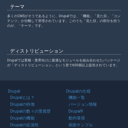
テーマ
多くのCMSがそうであるように、Drupalでは、「機能」「見た目」「コン
テンツ」が分離して管理されています。このうち「見た目」の部分を担う
のが、「テーマ」です。
ディストリビューション
Drupalでは業種・業界向けに最適なモジュールを組み合わせたパッケージ
が「ディストリビューション」という形で600個以上提供されています。
Main
Drupal
Drupalの仕様
navigation
Drupalとは？
機能一覧
Drupalの特徴
バージョン情報
Drupalの数々の受賞歴
Drupal9
Drupalの機能
動作環境
Drupalの拡張性
画面サンプル