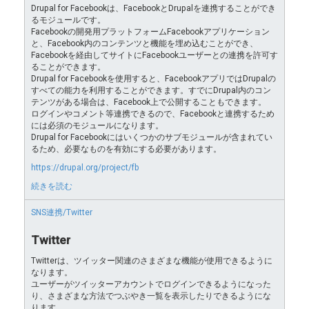
Drupal for Facebookは、FacebookとDrupalを連携することができ
るモジュールです。
Facebookの開発用プラットフォームFacebookアプリケーション
と、Facebook内のコンテンツと機能を埋め込むことができ、
Facebookを経由してサイトにFacebookユーザーとの連携を許可す
ることができます。
Drupal for Facebookを使用すると、FacebookアプリではDrupalの
すべての能力を利用することができます。すでにDrupal内のコン
テンツがある場合は、Facebook上で公開することもできます。
ログインやコメント等連携できるので、Facebookと連携するため
には必須のモジュールになります。
Drupal for Facebookにはいくつかのサブモジュールが含まれてい
るため、必要なものを有効にする必要があります。
https://drupal.org/project/fb
続きを読む
SNS連携/Twitter
Twitter
Twitterは、ツイッター関連のさまざまな機能が使用できるように
なります。
ユーザーがツイッターアカウントでログインできるようになった
り、さまざまな方法でつぶやき一覧を表示したりできるようにな
ります。