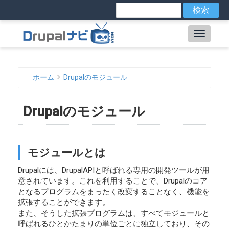
メ
検
索
イ
ン
Main
コ
ン
navig
テ
ン
ホーム
Drupalのモジュール
ツ
パ
に
ン
移
Drupalのモジュール
動
く
ず
モジュールとは
Drupalには、DrupalAPIと呼ばれる専用の開発ツールが用
意されています。これを利用することで、Drupalのコア
となるプログラムをまったく改変することなく、機能を
拡張することができます。
また、そうした拡張プログラムは、すべてモジュールと
呼ばれるひとかたまりの単位ごとに独立しており、その