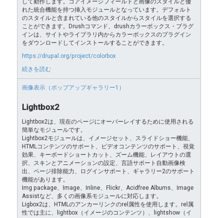
して動作します。コアイメージフィールドと画像のスタイルと優
れた統合機能を持つ挿入モジュールとなっています。デフォルト
のスタイルと含まれている他のスタイルからスタイルを選択する
ことができます。Drushコマンド、drushカラーボックス・プラグ
インは、サイトやライブラリ内からカラーボックスのプラグイン
をダウンロードしてインストールすることができます。
https://drupal.org/project/colorbox
続きを読む
画像表示（ポップアップギャラリー1）
Lightbox2
Lightbox2は、現在のページにオーバーレイするために使用される
簡単なモジュールです。
Lightbox2モジュールは、イメージセット、スライドショー機能、
HTMLコンテンツのサポート、ビデオコンテンツのサポート、視覚
効果、キーボードショートカット、ズーム機能、レイアウトの選
択、スキンとアニメーションの設定、言語サポート自動画像検
出、ページ排除能力、ログインサポート、ギャラリー2のサポート
機能があります。
Img package、Image、Inline、Flickr、Acidfree Albums、Image
Assistなど、多くの画像系モジュールに対応します。
Ligbox2は、HTMLのアンカーリンクのrel属性を使用します。rel属
性では主に、lightbox（イメージのコンテンツ）、lightshow（イ