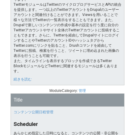
TwitterモジュールはTwitterのマイクロブログサービスとAPIの統合
を提供します。一つ以上のTwitterアカウントをDrupalのユーザー
アカウントと関連付けることができます。Viewsを用いることで
様々な方法でTwitterの一覧表示をすることもできます。また、
Drupalで新しいコンテンツの作成や基本の設定を行う度に自分の
Twitterアカウントやサイト全体のTwitterアカウントに投稿するこ
ともできます。さらに、Twitterを経由してDrupalサイトにログイ
ンすることやTwitterのアカウントIDやハッシュタグから
Twitter.comにリンクを貼ること、Drushコマンドを経由して
Twitterに投稿、検索を行うこと、ツイートに埋め込まれた画像の
表示を行うことも可能です。
また、タイムラインを表示するブロックを作成できるTwitter
BlockモジュールなどTwitterに関連するモジュールは多くありま
す。
続きを読む
ModuleCategory:
管理
Title
コンテンツ公開日程管理
Scheduler
あらかじめ指定した日時になると、コンテンツの公開・非公開を