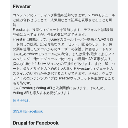
Fivestar
コンテンツのレーティング機能を追加できます。Viewsモジュール
と組み合わせることで、人気順などで記事を表示させることも可
能。
Fivestarは、投票ウィジェットを追加します。デフォルトは5段階
評価になってますが、任意の数に指定できます。
Fivestarは機能として、jQueryのロールオーバー効果とAJAXリロ
ード無しの投票、設定可能なスターセット、匿名のサポート、偽
の票を使用したスパムからのユーザーの保護、評価順ソートリス
トのためのViewモジュールとの統合、または最小/最大によるフィ
ルタリング、他のモジュールで使いやすい種類のAPI要素があり、
jQuery1.0から1.8バージョンとの互換性があります。また、星、ハ
ート、炎などサイトのための9つの異なるFivestarウィジェットの
スタイルのいずれかを選択することができます。さらに、ウェブ
サイトのコンテンツタイプにFivestarウィジェットを追加すること
も可能です。
このFivestarはVoting APIと依存関係にあります。そのため、
Voting APIも導入する必要があります。
続きを読む
SNS連携/Facebook
Drupal for Facebook