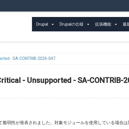
メ
イ
ン
Main
コ
Drupal
Drupalの仕様
拡張機能
最
ン
navigation
テ
ン
ツ
に
upported - SA-CONTRIB-2026-047
移
動
 Critical - Unsupported - SA-CONTRIB-
rotectionにおいて脆弱性が発表されました。対象モジュールを使用している場