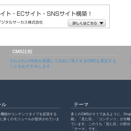
CMS比較
それぞれの特徴を把握して自社に導入するCMSを選定する
ことをおすすめします。
ール
テーマ
には、機能やコンテンツタイプを拡張する
多くのCMSがそうであるように、Drup
に多くのモジュールが提供されていま
能」「見た目」「コンテンツ」が分離
ています。このうち「見た目」の部分
「テーマ」です。