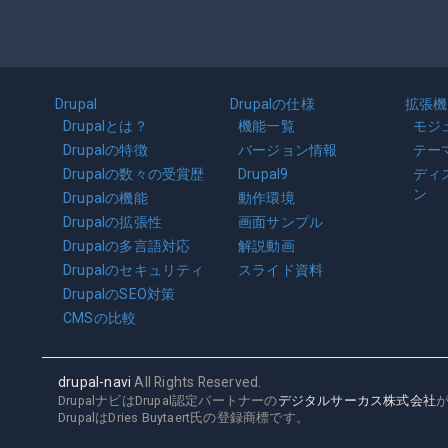
Main
Drupal
Drupalの仕様
拡張機
navigation
Drupalとは？
機能一覧
モジ
Drupalの特徴
バージョン情報
テー
Drupalの数々の受賞歴
Drupal9
ディ
ン
Drupalの機能
動作環境
Drupalの拡張性
画面サンプル
Drupalの多言語対応
解説動画
Drupalのセキュリティ
スライド資料
DrupalのSEO対策
CMSの比較
drupal-navi
All Rights Reserved.
DrupalナビはDrupal認定パートナーの
デジタルサーカス株式会社
DrupalはDries Buytaert氏の登録商標です。