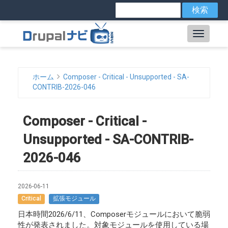
メ
検
索
イ
ン
Main
コ
ン
navig
テ
ン
ホーム
Composer - Critical - Unsupported - SA-
ツ
パ
CONTRIB-2026-046
に
ン
移
動
Composer - Critical -
く
Unsupported - SA-CONTRIB-
ず
2026-046
2026-06-11
Critical
拡張モジュール
日本時間2026/6/11、Composerモジュールにおいて脆弱
性が発表されました。対象モジュールを使用している場