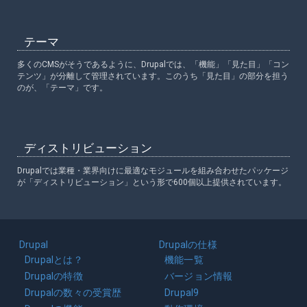
テーマ
多くのCMSがそうであるように、Drupalでは、「機能」「見た目」「コン
テンツ」が分離して管理されています。このうち「見た目」の部分を担う
のが、「テーマ」です。
ディストリビューション
Drupalでは業種・業界向けに最適なモジュールを組み合わせたパッケージ
が「ディストリビューション」という形で600個以上提供されています。
Main
Drupal
Drupalの仕様
navigation
Drupalとは？
機能一覧
Drupalの特徴
バージョン情報
Drupalの数々の受賞歴
Drupal9