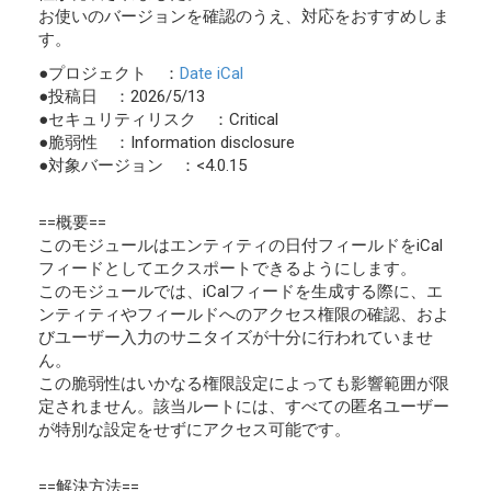
お使いのバージョンを確認のうえ、対応をおすすめしま
す。
●プロジェクト ：
Date iCal
●投稿日 ：2026/5/13
●セキュリティリスク ：Critical
●脆弱性 ：Information disclosure
●対象バージョン ：<4.0.15
==概要==
このモジュールはエンティティの日付フィールドをiCal
フィードとしてエクスポートできるようにします。
このモジュールでは、iCalフィードを生成する際に、エ
ンティティやフィールドへのアクセス権限の確認、およ
びユーザー入力のサニタイズが十分に行われていませ
ん。
この脆弱性はいかなる権限設定によっても影響範囲が限
定されません。該当ルートには、すべての匿名ユーザー
が特別な設定をせずにアクセス可能です。
==解決方法==