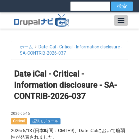
メ
検
索
イ
ン
Main
コ
ン
navig
テ
ン
ホーム
Date iCal - Critical - Information disclosure -
ツ
パ
SA-CONTRIB-2026-037
に
ン
移
動
Date iCal - Critical -
く
Information disclosure - SA-
ず
CONTRIB-2026-037
2026-05-15
Critical
拡張モジュール
2026/5/13 (日本時間：GMT+9)、Date iCalにおいて脆弱
性が発表されました。