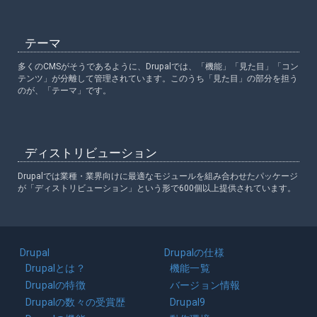
テーマ
多くのCMSがそうであるように、Drupalでは、「機能」「見た目」「コン
テンツ」が分離して管理されています。このうち「見た目」の部分を担う
のが、「テーマ」です。
ディストリビューション
Drupalでは業種・業界向けに最適なモジュールを組み合わせたパッケージ
が「ディストリビューション」という形で600個以上提供されています。
Main
Drupal
Drupalの仕様
navigation
Drupalとは？
機能一覧
Drupalの特徴
バージョン情報
Drupalの数々の受賞歴
Drupal9