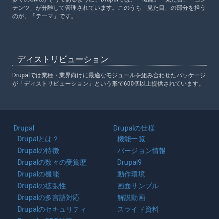
テンツ」が分離して管理されています。このうち「見た目」の部分を担う
のが、「テーマ」です。
ディストリビューション
Drupalでは業種・業界向けに最適なモジュールを組み合わせたパッケージ
が「ディストリビューション」という形で600個以上提供されています。
Main
Drupal
Drupalの仕様
navigation
Drupalとは？
機能一覧
Drupalの特徴
バージョン情報
Drupalの数々の受賞歴
Drupal9
Drupalの機能
動作環境
Drupalの拡張性
画面サンプル
Drupalの多言語対応
解説動画
Drupalのセキュリティ
スライド資料