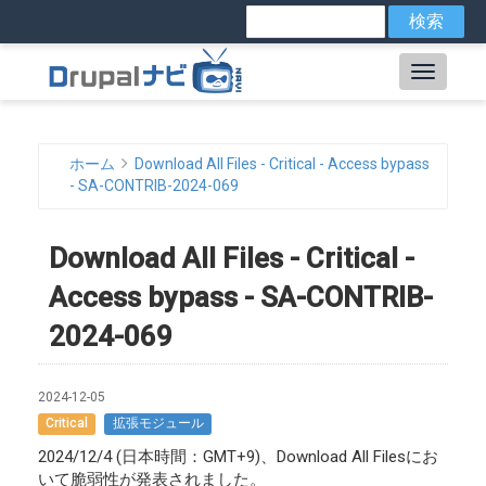
メ
検
索
イ
ン
Main
コ
ン
navig
テ
ン
ホーム
Download All Files - Critical - Access bypass
ツ
パ
- SA-CONTRIB-2024-069
に
ン
移
動
Download All Files - Critical -
く
Access bypass - SA-CONTRIB-
ず
2024-069
2024-12-05
Critical
拡張モジュール
2024/12/4 (日本時間：GMT+9)、Download All Filesにお
いて脆弱性が発表されました。