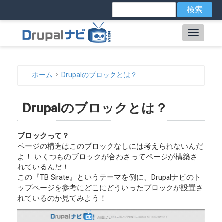
メ
検
索
イ
ン
Main
コ
ン
navig
テ
ン
ホーム
Drupalのブロックとは？
ツ
パ
に
ン
移
Drupalのブロックとは？
動
く
ず
ブロックって？
ページの構造はこのブロックなしには考えられないんだ
よ！ いくつものブロックが合わさってページが構築さ
れているんだ！
この『TB Sirate』というテーマを例に、Drupalナビのト
ップページを参考にどこにどういったブロックが設置さ
れているのか見てみよう！