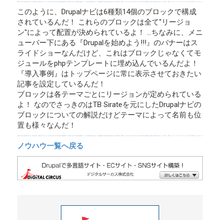
このように、Drupalナビは6種類14個のブロックで構成
されているんだ！ これらのブロックは全て"リージョ
ン"によって配置が決められているよ！ …ちなみに、メニ
ューバー下にある『Drupalを始めよう!!!』のバナーはス
ライドショーなんだけど、これはブロックじゃなくてモ
ジュールをphpテンプレートに埋め込んでいるんだよ！
『導入事例』はトップページに常に表示させておきたい
記事を設定しているんだ！
ブロックは各テーマごとにリージョンが定められている
よ！ なのでさっきのはTB Sirateを元にしたDrupalナビの
ブロックについての解説だけどテーマによって名前も位
置も様々なんだ！
ノウハウ一覧へ戻る