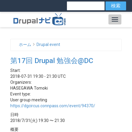
メ
検
索
イ
ン
Main
コ
ン
navig
テ
ン
ホーム
Drupal event
ツ
パ
に
第17回 Drupal 勉強会@DC
ン
移
動
く
Start:
2018-07-31 19:30 - 21:30 UTC
ず
Organizers:
HASEGAWA Tomoki
Event type:
User group meeting
https://dgcircus.connpass.com/event/94370/
日時
2018/7/31(火) 19:30 〜 21:30
概要