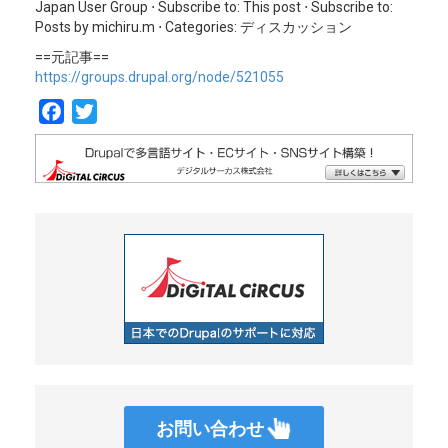
Japan User Group ⋅ Subscribe to: This post ⋅ Subscribe to:
Posts by michiru.m ⋅ Categories: ディスカッション
==元記事==
https://groups.drupal.org/node/521055
F
T
a
w
c
i
e
t
b
t
o
e
o
r
k
お問い合わせ