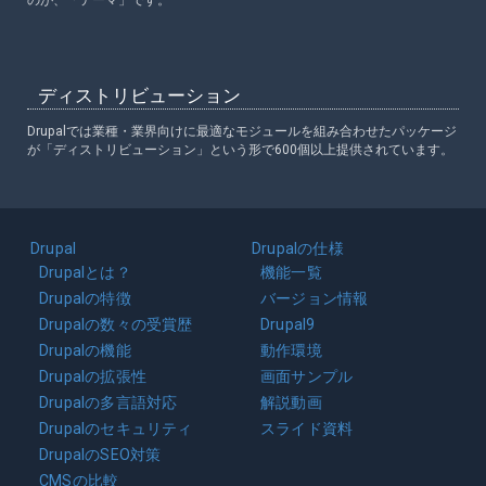
ディストリビューション
Drupalでは業種・業界向けに最適なモジュールを組み合わせたパッケージ
が「ディストリビューション」という形で600個以上提供されています。
Main
Drupal
Drupalの仕様
navigation
Drupalとは？
機能一覧
Drupalの特徴
バージョン情報
Drupalの数々の受賞歴
Drupal9
Drupalの機能
動作環境
Drupalの拡張性
画面サンプル
Drupalの多言語対応
解説動画
Drupalのセキュリティ
スライド資料
DrupalのSEO対策
CMSの比較