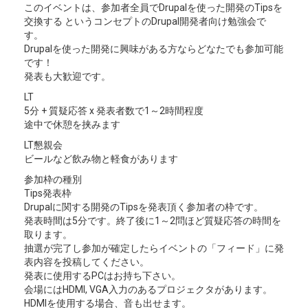
このイベントは、参加者全員でDrupalを使った開発のTipsを
交換する というコンセプトのDrupal開発者向け勉強会で
す。
Drupalを使った開発に興味がある方ならどなたでも参加可能
です！
発表も大歓迎です。
LT
5分 + 質疑応答 x 発表者数で1～2時間程度
途中で休憩を挟みます
LT懇親会
ビールなど飲み物と軽食があります
参加枠の種別
Tips発表枠
Drupalに関する開発のTipsを発表頂く参加者の枠です。
発表時間は5分です。終了後に1～2問ほど質疑応答の時間を
取ります。
抽選が完了し参加が確定したらイベントの「フィード」に発
表内容を投稿してください。
発表に使用するPCはお持ち下さい。
会場にはHDMI, VGA入力のあるプロジェクタがあります。
HDMIを使用する場合、音も出せます。