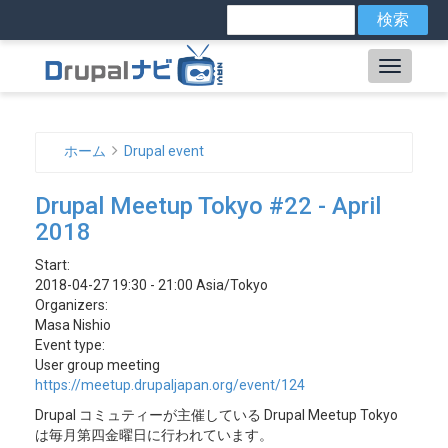
メ
検
索
イ
ン
Main
コ
ン
navig
テ
ン
ホーム
Drupal event
ツ
パ
に
Drupal Meetup Tokyo #22 - April
ン
移
2018
動
く
Start:
ず
2018-04-27 19:30 - 21:00 Asia/Tokyo
Organizers:
Masa Nishio
Event type:
User group meeting
https://meetup.drupaljapan.org/event/124
Drupal コミュティーが主催している Drupal Meetup Tokyo
は毎月第四金曜日に行われています。