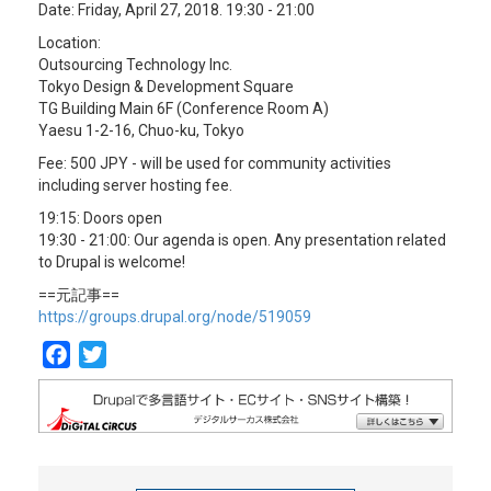
Date: Friday, April 27, 2018. 19:30 - 21:00
Location:
Outsourcing Technology Inc.
Tokyo Design & Development Square
TG Building Main 6F (Conference Room A)
Yaesu 1-2-16, Chuo-ku, Tokyo
Fee: 500 JPY - will be used for community activities
including server hosting fee.
19:15: Doors open
19:30 - 21:00: Our agenda is open. Any presentation related
to Drupal is welcome!
==元記事==
https://groups.drupal.org/node/519059
F
T
a
w
c
i
e
t
b
t
o
e