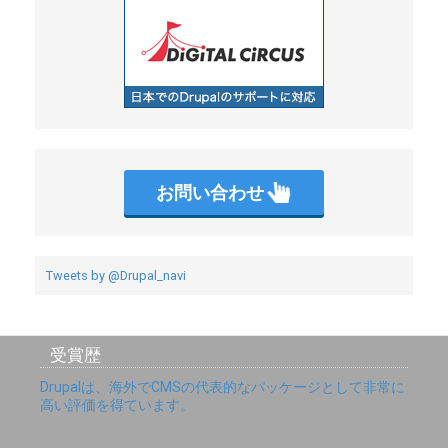
o
r
k
お問い合わせ
Tweets by @Drupal_navi
受賞歴
Drupalは、海外でCMSの代表的なパッケージとして非常に
高い評価を得ています。