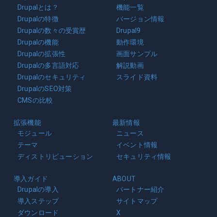
navigation
Drupalとは？
機能一覧
Drupalの特徴
バージョン情報
Drupalの数々の受賞歴
Drupal9
Drupalの機能
動作環境
Drupalの拡張性
画面サンプル
Drupalの多言語対応
解説動画
Drupalのセキュリティ
スライド資料
DrupalのSEO対策
CMSの比較
拡張機能
最新情報
モジュール
ニュース
テーマ
イベント情報
ディストリビューション
セキュリティ情報
導入ガイド
ABOUT
Drupalの導入
パートナー紹介
導入ステップ
サイトマップ
ダウンロード
X