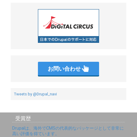
b
t
o
e
o
r
k
お問い合わせ
Tweets by @Drupal_navi
受賞歴
Drupalは、海外でCMSの代表的なパッケージとして非常に
高い評価を得ています。