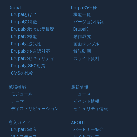
Main
Drupal
Drupalの仕様
navigation
Drupalとは？
機能一覧
Drupalの特徴
バージョン情報
Drupalの数々の受賞歴
Drupal9
Drupalの機能
動作環境
Drupalの拡張性
画面サンプル
Drupalの多言語対応
解説動画
Drupalのセキュリティ
スライド資料
DrupalのSEO対策
CMSの比較
拡張機能
最新情報
モジュール
ニュース
テーマ
イベント情報
ディストリビューション
セキュリティ情報
導入ガイド
ABOUT
Drupalの導入
パートナー紹介
導入ステップ
サイトマップ