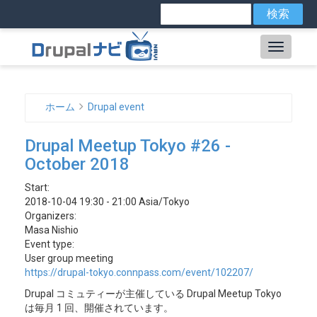
メ
検
索
イ
ン
Main
コ
ン
navig
テ
ン
ホーム
Drupal event
ツ
パ
に
Drupal Meetup Tokyo #26 -
ン
移
October 2018
動
く
Start:
ず
2018-10-04 19:30 - 21:00 Asia/Tokyo
Organizers:
Masa Nishio
Event type:
User group meeting
https://drupal-tokyo.connpass.com/event/102207/
Drupal コミュティーが主催している Drupal Meetup Tokyo
は毎月 1 回、開催されています。