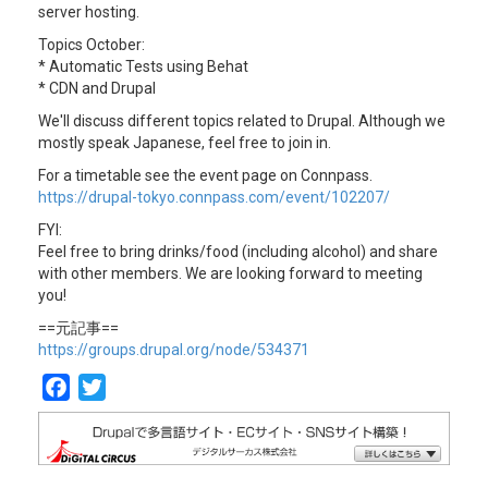
server hosting.
Topics October:
* Automatic Tests using Behat
* CDN and Drupal
We'll discuss different topics related to Drupal. Although we
mostly speak Japanese, feel free to join in.
For a timetable see the event page on Connpass.
https://drupal-tokyo.connpass.com/event/102207/
FYI:
Feel free to bring drinks/food (including alcohol) and share
with other members. We are looking forward to meeting
you!
==元記事==
https://groups.drupal.org/node/534371
F
T
a
w
c
i
e
t