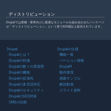
ディストリビューション
Drupalでは業種・業界向けに最適なモジュールを組み合わせたパッケージ
が「ディストリビューション」という形で600個以上提供されています。
Main
Drupal
Drupalの仕様
navigation
Drupalとは？
機能一覧
Drupalの特徴
バージョン情報
Drupalの数々の受賞歴
Drupal9
Drupalの機能
動作環境
Drupalの拡張性
画面サンプル
Drupalの多言語対応
解説動画
Drupalのセキュリティ
スライド資料
DrupalのSEO対策
CMSの比較