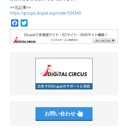
==元記事==
https://groups.drupal.org/node/534340
F
T
a
w
c
i
e
t
b
t
o
e
o
r
k
お問い合わせ